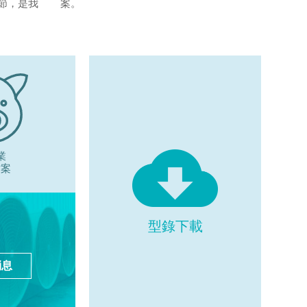
節，是我
案。
業
方案
型錄下載
消息