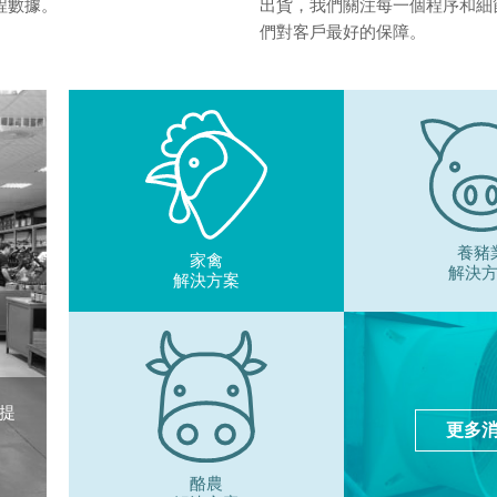
程數據。
出貨，我們關注每一個程序和細
們對客戶最好的保障。
養豬
家禽
解決
解決方案
提
更多
酪農